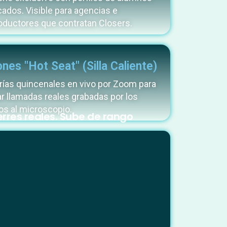
icados. Visible para agencias e
oductores que contratan Closers.
nes "Hot Seat" (Silla Caliente)
ías quincenales en vivo por Zoom para
ar llamadas reales grabadas por los
s al microscopio.
erres reales. Sube de rango