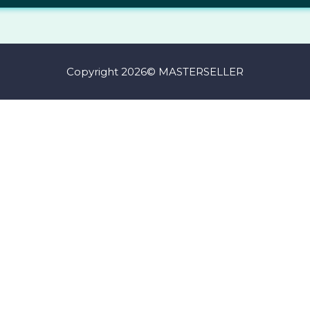
Copyright 2026© MASTERSELLER
aracteres de números y letras, y contener al menos 1 letra mayúscula