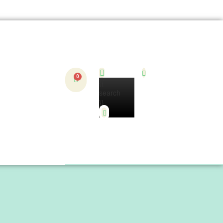
{{
search
}}