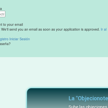
ña
nt
to your email
t
We'll send you an email as soon as your application is approved.
Ir al
gistro
Iniciar Sesión
raseña?
La "Objecionote
Sube las objeciones