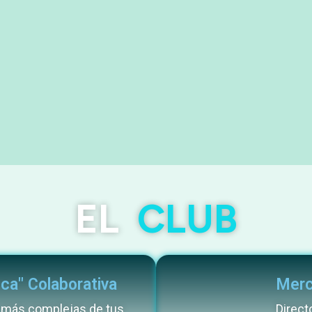
EL
CLUB
ca" Colaborativa
Merc
 más complejas de tus
Direct