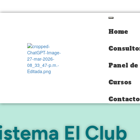
Home
Home
Consulto
Consulto
Panel de
Panel de
Cursos
Cursos
Contacto
Contacto
istema El Club