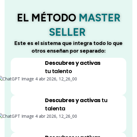
EL MÉTODO
MASTER
SELLER
Este es el sistema que integra todo lo que
otros enseñan por separado:
Descubres y activas
tu talento
Descubres y activas
tu
talenta