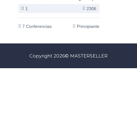
1
2306
7 Conferencias
Principiante
Copyright 2026© MASTERSELLER
Iniciar Sesión
La contraseña debe tener un mínimo de 8
caracteres de números y letras, y contener al menos 1 letra
mayúscula